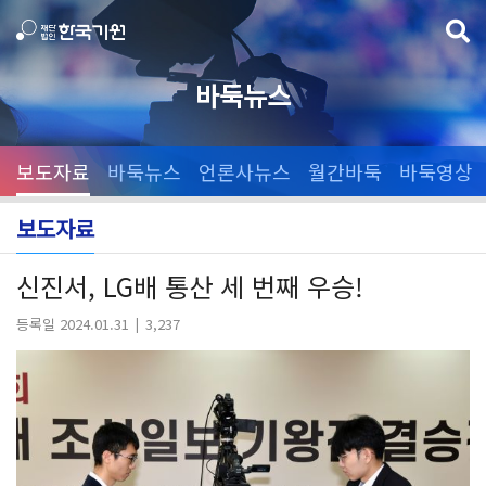
바둑뉴스
보도자료
바둑뉴스
언론사뉴스
월간바둑
바둑영상
보도자료
신진서, LG배 통산 세 번째 우승!
등록일 2024.01.31
3,237