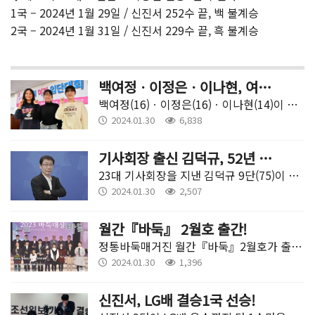
1국 – 2024년 1월 29일 / 신진서 252수 끝, 백 불계승
2국 – 2024년 1월 31일 / 신진서 229수 끝, 흑 불계승
백여정ㆍ이정은ㆍ이나현, 여자입단대회 통과!
백여정(16)ㆍ이정은(16)ㆍ이나현(14)이 제61회 여자입단대회를 통과했다.
2024.01.30
6,838
기사회장 출신 김덕규, 52년 기사생활 마감
23대 기사회장을 지낸 김덕규 9단(75)이 52년 5개월의 전문기사 생활을 마감했다. 1949년 인천에서 태어난 김덕규 9단은 1971년 제34회 입단대회를 통해 프로에 입문했다. 국수전, 대왕전, 패왕전 등 국내대회 본선에서 성적을 내며 2015년 입신(9단 별칭)에 올랐다.
2024.01.30
2,507
월간『바둑』 2월호 출간!
정통바둑매거진 월간『바둑』2월호가 출간됐다.
2024.01.30
1,396
신진서, LG배 결승1국 선승!