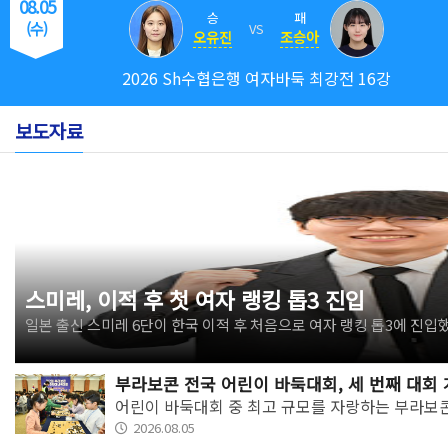
08.05
승
패
(수)
VS
오유진
조승아
2026 Sh수협은행 여자바둑 최강전 16강
보도자료
스미레, 이적 후 첫 여자 랭킹 톱3 진입
일본 출신 스미레 6단이 한국 이적 후 처음으로 여자 랭킹 톱3에 진입
부라보콘 전국 어린이 바둑대회, 세 번째 대회
어린이 바둑대회 중 최고 규모를 자랑하는 부라보
2026.08.05