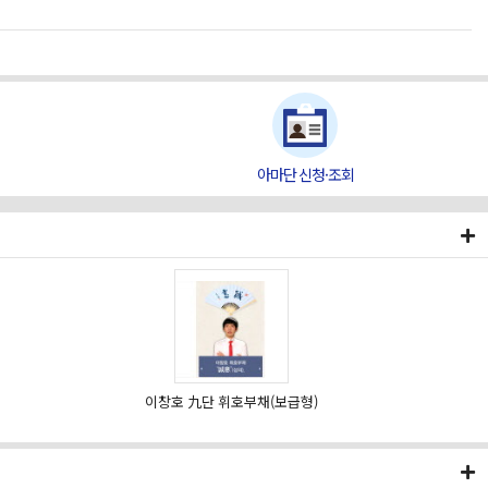
아마단 신청·조회
이창호 九단 휘호부채(보급형)