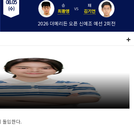
08.05
승
패
(수)
VS
최환영
김기언
2026 더메리든 오픈 신예조 예선 2회전
 돌입한다.