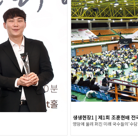
생생현장1 | 제1회 조훈현배 
영암에 울려 퍼진 미래 국수들의‘수담