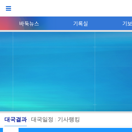
바둑뉴스
기록실
기
대국결과
대국일정
기사랭킹
|
|