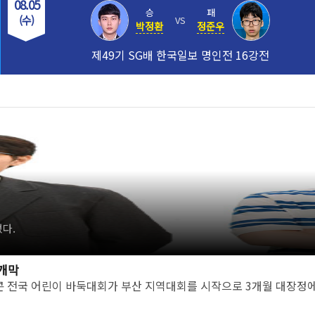
08.05
승
패
(수)
VS
박정환
정준우
제49기 SG배 한국일보 명인전 16강전
했다.
 개막
콘 전국 어린이 바둑대회가 부산 지역대회를 시작으로 3개월 대장정에