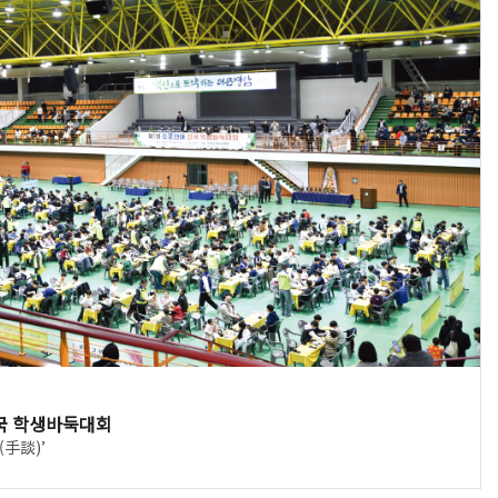
전국 학생바둑대회
(手談)’