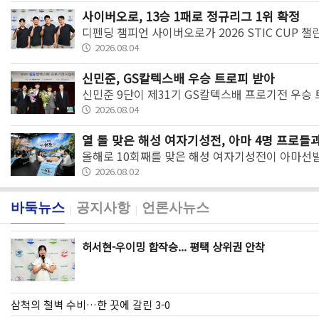
사이버오로, 13승 1패로 정규리그 1위 확정
디펜딩 챔피언 사이버오로가 2026 STIC CUP 
2026.08.04
신민준, GS칼텍스배 우승 트로피 받아
신민준 9단이 제31기 GS칼텍스배 프로기전 우승 
2026.08.04
열 돌 맞은 해성 여자기성전, 아마 4명 프로들
올해로 10회째를 맞은 해성 여자기성전이 아마선
2026.08.02
바둑뉴스
공지사항
언론사뉴스
|
|
허서현-우이밍 합작승... 평택 상위권 안착
삼척의 철벽 수비…한 끗에 갈린 3-0