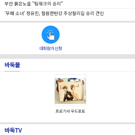
부안 붉은노을 "팀워크의 승리"
'무패 소녀' 정유진, 철원한탄강 주상절리길 승리 견인
대회참가 신청
바둑몰
프로기사 우드포토
바둑TV