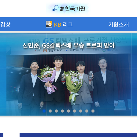
보감상
KB
리그
기원소개
신민준, GS칼텍스배 우승 트로피 받아