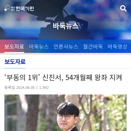
바둑뉴스
보도자료
바둑뉴스
언론사뉴스
월간바둑
바둑영상
보도자료
‘부동의 1위’ 신진서, 54개월째 왕좌 지켜
등록일 2024.06.05
1,992