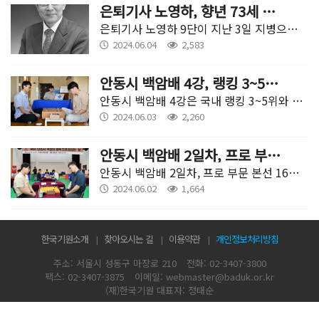
은퇴기사 노영하, 향년 73세 별세
은퇴기사 노영하 9단이 지난 3일 지병으로 별세했다. 향년 73세.
2024.06.04
2,583
안동시 백암배 4강, 랭킹 3~5위와 김은지 대결로 압축
안동시 백암배 4강은 국내 랭킹 3~5위와 김은지 9단의 대결로 압축됐다.
2024.06.03
2,260
안동시 백암배 2일차, 프로 부문 16강 멤버 확정
안동시 백암배 2일차, 프로 부문 본선 16강 멤버가 확정됐다.
2024.06.02
1,664
한국기원소개
찾아오시는 길
이용약관
개인정보처리방침
주소: 서울시 성동구 마장로 210
전화: 02-3407-3800
팩스: 02-3407-3875
이메일: webmaster@baduk.or.kr
(재)한국기원 대표자: 정태순
ⓒ 2010 ~ 2019 KOREA BADUK ASSOCIATION. All rights reserved.