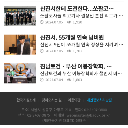
신진서한테 도전한다...쏘팔코사놀 도전권 주인은?
쏘팔코사놀 최고기사 결정전 본선 리그가 마지막 라운드만을 남겼다.
2024.07.05
1,920
신진서, 55개월 연속 넘버원
신진서 9단이 55개월 연속 정상을 지키며 1위 기록을 이어갔다.
2024.07.05
1,762
진남토건ㆍ부산 이붕장학회, 챌린지리그 준PO진출
진남토건과 부산 이붕장학회가 챌린지 바둑리그 첫 포스트시즌에 첫 승을 거뒀다. 4일 한국기원에서 열린 2024 KB국민은행 챌린지 바둑리그 준준플레이오프에서 진남토건이 부강테크를, 부산 이붕장학회가 한종진바둑도장을 각각 2-0으로 꺾고 준플레이오프로 올라섰다.
2024.07.04
1,803
한국기원소개
찾아오시는 길
이용약관
개인정보처리방침
주소: 서울시 성동구 마장로 210
전화: 02-3407-3800
팩스: 02-3407-3875
이메일: webmaster@baduk.or.kr
(재)한국기원 대표자: 정태순