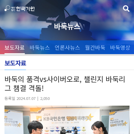
바둑뉴스
보도자료
바둑뉴스
언론사뉴스
월간바둑
바둑영상
보도자료
바둑의 품격vs사이버오로, 챌린지 바둑리
그 챔결 격돌!
등록일 2024.07.07
2,050