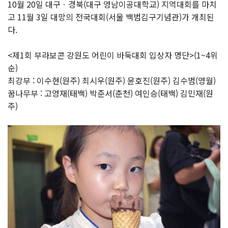
10월 20일
대구ㆍ경북(대구 영남이공대학교)
지역대회를 마치
고 11월 3일 대망의 전국대회(서울 백범김구기념관)가 개최된
다.
<제1회 부라보콘 강원도 어린이 바둑대회 입상자 명단>(1~4위
순)
최강부 : 이수현(원주) 최시우(원주) 윤호진(원주) 김수범(영월)
꿈나무부 : 고영재(태백) 박준서(춘천) 여인승(태백) 김민재(원
주)