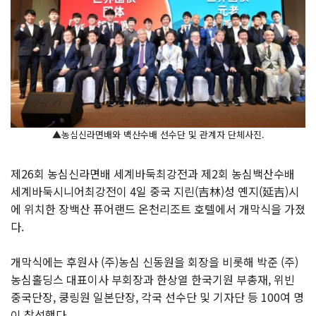
▲농심신라면배와 백산수배 선수단 및 관계자 단체사진.
제26회 농심신라면배 세계바둑최강전과 제2회 농심백산수배
세계바둑시니어최강전이 4일 중국 지린(吉林)성 옌지(延吉)시
에 위치한 장백산 퓨어랜드 온천리조트 호텔에서 개막식을 가졌
다.
개막식에는 후원사 (주)농심 신동원을 회장을 비롯해 박준 (주)
농심홀딩스 대표이사 부회장과 한상열 한국기원 부총재, 위빈
중국단장, 쿵링원 일본단장, 각국 선수단 및 기자단 등 100여 명
이 참석했다.