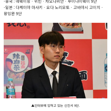
-중국 : 녜웨이핑ㆍ위빈ㆍ차오다위안ㆍ루이나이웨이 9단
-일본 : 다케미야 마사키ㆍ요다 노리모토ㆍ고바야시 고이치ㆍ
왕밍완 9단
▲인터뷰에 임하고 있는 신진서 9단.