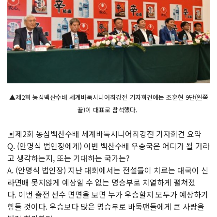
▲제2회 농심백산수배 세계바둑시니어최강전 기자회견에는 조훈현 9단(왼쪽
끝)이 대표로 참석했다.
▣제2회 농심백산수배 세계바둑시니어최강전 기자회견 요약
Q. (안명식 법인장에게) 이번 백산수배 우승국은 어디가 될 거라
고 생각하는지, 또는 기대하는 국가는?
A. (안명식 법인장) 지난 대회에서는 전설들이 치르는 대국이 신
라면배 못지않게 예상할 수 없는 명승부로 치열하게 펼쳐졌
다. 이번 출전 선수 면면을 보면 누가 우승할지 모두가 예상하기
힘들 것이다. 우승보다 많은 명승부로 바둑팬들에게 큰 사랑을