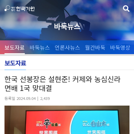
바둑뉴스
보도자료
바둑뉴스
언론사뉴스
월간바둑
바둑영상
보도자료
한국 선봉장은 설현준! 커제와 농심신라
면배 1국 맞대결
등록일 2024.09.04
2,439