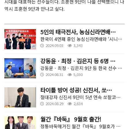
시대를 대표하는 선수들이다. 조훈현 9단이 나를 선택했으니 나
역시 조훈현 9단과 만나고 싶다.
5인의 태극전사, 농심신라면배 5연패 도전 나선다!
한국이 4연패 중인 농심신라면배와 ‘시니어 바둑 삼국지’ 농심백산수배가 모든 대회 준비를 마치고 본격적인 우승컵 경쟁을 시작한다.
2024.09.03
3,343
강동윤ㆍ최정ㆍ김은지 등 6명 삼성화재배 통합예선 통과!
강동윤ㆍ최정ㆍ김은지 9단 등 한국 선수 6명이 5년 만에 열린 삼성화재배 통합예선을 뚫고 본선 진출에 성공했다.
2024.08.31
5,030
타이틀 방어 성공! 신진서, 쏘팔코사놀 5연패 달성
절대강자 신진서 9단이 5년 연속 쏘팔코사놀 최고기사 결정전 정상에 올랐다. 29일 경기도 판교 K바둑 스튜디오에서 열린 제5기 쏘팔코사놀 최고기사 결정전 도전 5번기 3국에서 타이틀보유자 신진서 9단이 도전자 박정환 9단에게 229수 만에 흑 불계승했다.
2024.08.29
2,634
월간『바둑』 9월호 출간!
정통바둑매거진 월간『바둑』 9월호가 출간됐다