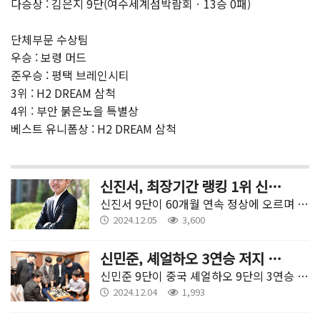
다승상 : 김은지 9단(여수세계섬박람회ㆍ13승 0패)
단체부문 수상팀
우승 : 보령 머드
준우승 : 평택 브레인시티
3위 : H2 DREAM 삼척
4위 : 부안 붉은노을 특별상
베스트 유니폼상 : H2 DREAM 삼척
신진서, 최장기간 랭킹 1위 신기록 달성
신진서 9단이 60개월 연속 정상에 오르며 박정환 9단의 최장기간 1위 기록을 넘어섰다.
2024.12.05
3,600
신민준, 셰얼하오 3연승 저지 실패...아쉬운 역전패
신민준 9단이 중국 셰얼하오 9단의 3연승 저지에 실패하며 첫판 탈락했다.
2024.12.04
1,993