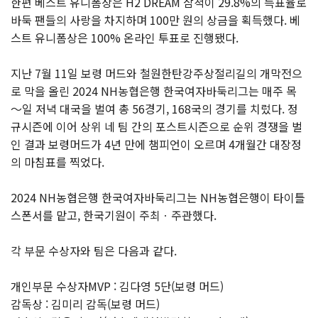
한편 베스트 유니폼상은 H2 DREAM 삼척이 29.8%의 득표율로
바둑 팬들의 사랑을 차지하며 100만 원의 상금을 획득했다. 베
스트 유니폼상은 100% 온라인 투표로 진행됐다.
지난 7월 11일 보령 머드와 철원한탄강주상절리길의 개막전으
로 막을 올린 2024 NH농협은행 한국여자바둑리그는 매주 목
～일 저녁 대국을 벌여 총 56경기, 168국의 경기를 치렀다. 정
규시즌에 이어 상위 네 팀 간의 포스트시즌으로 순위 경쟁을 벌
인 결과 보령머드가 4년 만에 챔피언이 오르며 4개월간 대장정
의 마침표를 찍었다.
2024 NH농협은행 한국여자바둑리그는 NH농협은행이 타이틀
스폰서를 맡고, 한국기원이 주최ㆍ주관했다.
각 부문 수상자와 팀은 다음과 같다.
개인부문 수상자MVP : 김다영 5단(보령 머드
)
감독상 : 김미리 감독(보령 머드)