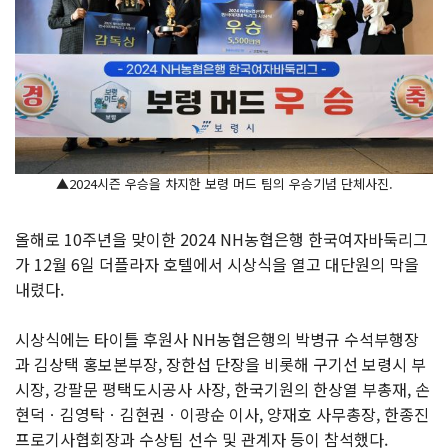
▲2024시즌 우승을 차지한 보령 머드 팀의 우승기념 단체사진.
올해로 10주년을 맞이한 2024 NH농협은행 한국여자바둑리그
가 12월 6일 더플라자 호텔에서 시상식을 열고 대단원의 막을
내렸다.
시상식에는 타이틀 후원사 NH농협은행의 박병규 수석부행장
과 김상택 홍보본부장, 장한섭 단장을 비롯해 구기선 보령시 부
시장, 강팔문 평택도시공사 사장, 한국기원의 한상열 부총재, 손
현덕ㆍ김영탁ㆍ김현권ㆍ이광순 이사, 양재호 사무총장, 한종진
프로기사협회장과 수상팀 선수 및 관계자 등이 참석했다.