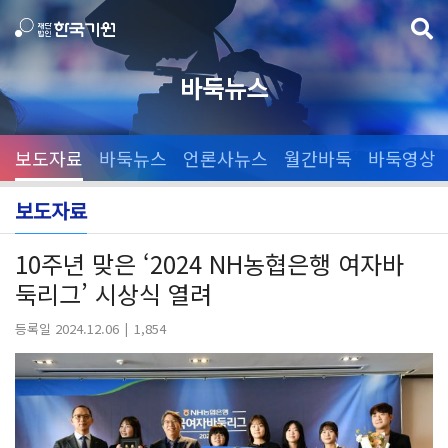
바둑뉴스
보도자료
바둑뉴스
언론사뉴스
월간바둑
바둑영상
보도자료
10주년 맞은 ‘2024 NH농협은행 여자바
둑리그’ 시상식 열려
등록일 2024.12.06
1,854