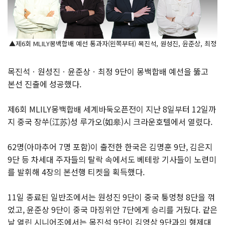
▲제6회 MLILY몽백합배 예선 통과자(왼쪽부터) 목진석, 원성진, 윤준상, 최정
목진석ㆍ원성진ㆍ윤준상ㆍ최정 9단이 몽백합배 예선을 뚫고
본선 진출에 성공했다.
제6회 MLILY몽백합배 세계바둑오픈전이 지난 8일부터 12일까
지 중국 장쑤(江苏)성 루가오(如皋)시 크라운호텔에서 열렸다.
62명(아마추어 7명 포함)이 출전한 한국은 김명훈 9단, 김은지
9단 등 차세대 주자들의 탈락 속에서도 베테랑 기사들이 노련미
를 발휘해 4장의 본선행 티켓을 획득했다.
11일 종료된 일반조에서는 원성진 9단이 중국 퉁멍청 8단을 꺾
었고, 윤준상 9단이 중국 마징위안 7단에게 승리를 거뒀다. 같은
날 열린 시니어조에서는 목진석 9단이 김영삼 9단과의 형제대