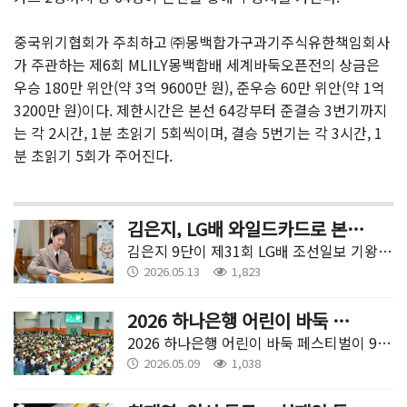
중국위기협회가 주최하고 ㈜몽백합가구과기주식유한책임회사
가 주관하는 제6회 MLILY몽백합배 세계바둑오픈전의 상금은
우승 180만 위안(약 3억 9600만 원), 준우승 60만 위안(약 1억
3200만 원)이다. 제한시간은 본선 64강부터 준결승 3번기까지
는 각 2시간, 1분 초읽기 5회씩이며, 결승 5번기는 각 3시간, 1
분 초읽기 5회가 주어진다.
김은지, LG배 와일드카드로 본선 합류
김은지 9단이 제31회 LG배 조선일보 기왕전 와일드카드로 본선에 합류한다.
2026.05.13
1,823
2026 하나은행 어린이 바둑 페스티벌 성황리 열려
2026 하나은행 어린이 바둑 페스티벌이 9일 서울시립대학교 100주년 기념관 실내체육관에서 열렸다.
2026.05.09
1,038