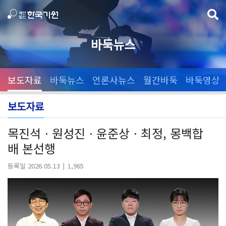
바둑뉴스
보도자료
바둑뉴스
언론사뉴스
월간바둑
바둑영상
보도자료
목진석ㆍ원성진ㆍ윤준상ㆍ최정, 몽백합
배 본선행
등록일 2026.05.13
1,965