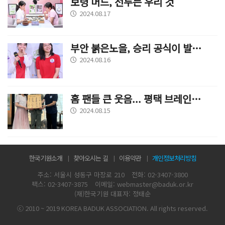
보령 머드, 선두는 우리 것
2024.08.17
부안 붉은노을, 승리 공식이 발동하다
2024.08.16
홈 팬들 큰 웃음... 평택 브레인시티 단독 1위 올라
2024.08.15
한국기원소개
찾아오시는 길
이용약관
개인정보처리방침
주소: 서울시 성동구 마장로 210
전화: 02-3407-3800
팩스: 02-3407-3875
이메일: webmaster@baduk.or.kr
(재)한국기원 대표자: 정태순
ⓒ 2010 ~ 2019 KOREA BADUK ASSOCIATION. All rights reserved.