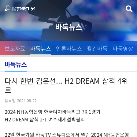
바둑뉴스
보도자료
바둑뉴스
언론사뉴스
월간바둑
바둑영상
바둑뉴스
다시 한번 김은선... H2 DREAM 삼척 4위
로
등록일 2024.08.22
2024 NH농협은행 한국여자바둑리그 7R 1경기
H2 DREAM 삼척 2-1 여수세계섬박람회
22일 한국기원 바둑TV 스튜디오에서 열린 2024 NH농협은행