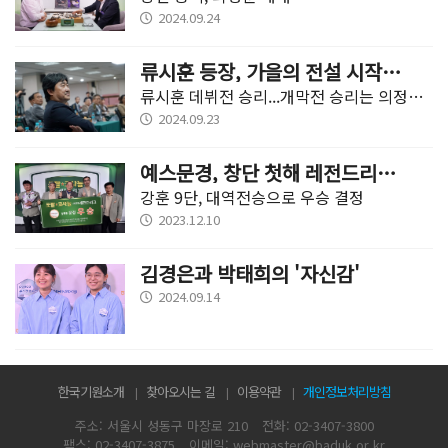
2024.09.24
류시훈 등장, 가을의 전설 시작됐다
류시훈 데뷔전 승리...개막전 승리는 의정부시가 가져가
2024.09.23
예스문경, 창단 첫해 레전드리그 평정
강훈 9단, 대역전승으로 우승 결정
2023.12.10
김경은과 박태희의 '자신감'
2024.09.14
한국기원소개
찾아오시는 길
이용약관
개인정보처리방침
주소: 서울시 성동구 마장로 210
전화: 02-3407-3800
팩스: 02-3407-3875
이메일: webmaster@baduk.or.kr