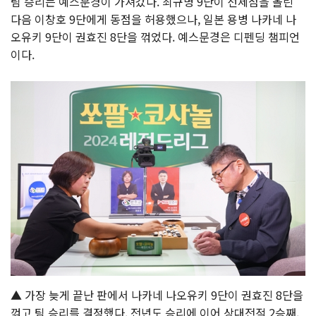
팀 승리는 예스문경이 가져갔다. 최규병 9단이 선제점을 올린
다음 이창호 9단에게 동점을 허용했으나, 일본 용병 나카네 나
오유키 9단이 권효진 8단을 꺾었다. 예스문경은 디펜딩 챔피언
이다.
▲ 가장 늦게 끝난 판에서 나카네 나오유키 9단이 권효진 8단을
꺾고 팀 승리를 결정했다. 전년도 승리에 이어 상대전적 2승째.