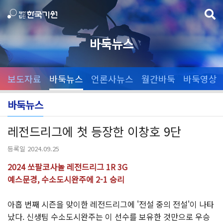
바둑뉴스
보도자료
바둑뉴스
언론사뉴스
월간바둑
바둑영상
바둑뉴스
레전드리그에 첫 등장한 이창호 9단
등록일 2024.09.25
2024 쏘팔코사놀 레전드리그 1R 3G
예스문경, 수소도시완주에 2-1 승리
아홉 번째 시즌을 맞이한 레전드리그에 '전설 중의 전설'이 나타
났다. 신생팀 수소도시완주는 이 선수를 보유한 것만으로 우승