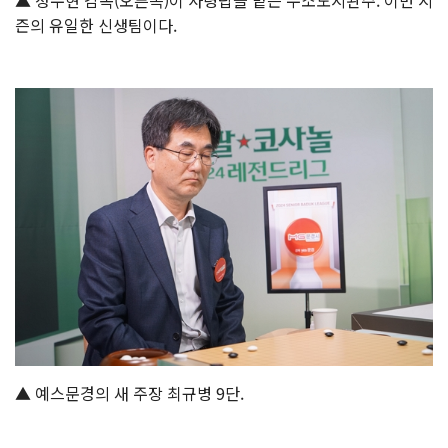
▲ 정수현 감독(오른쪽)이 사령탑을 맡은 수소도시완주. 이번 시
즌의 유일한 신생팀이다.
▲ 예스문경의 새 주장 최규병 9단.