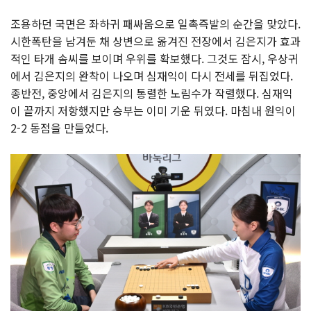
조용하던 국면은 좌하귀 패싸움으로 일촉즉발의 순간을 맞았다.
시한폭탄을 남겨둔 채 상변으로 옮겨진 전장에서 김은지가 효과
적인 타개 솜씨를 보이며 우위를 확보했다. 그것도 잠시, 우상귀
에서 김은지의 완착이 나오며 심재익이 다시 전세를 뒤집었다.
종반전, 중앙에서 김은지의 통렬한 노림수가 작렬했다. 심재익
이 끝까지 저항했지만 승부는 이미 기운 뒤였다. 마침내 원익이
2-2 동점을 만들었다.