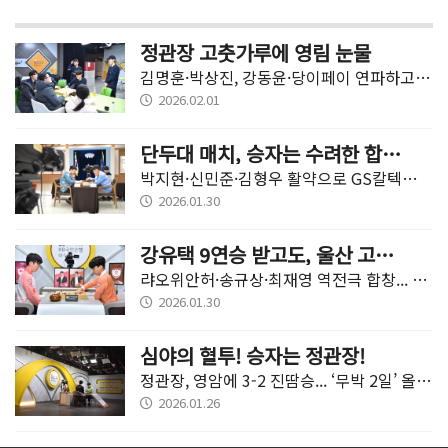
정관장 고춧가루에 영림 눈물
김명훈·박상진, 강동윤·당이페이 연파하고 박하민 마무리... 영림 3-2 제쳐
2026.02.01
단두대 매치, 승자는 수려한 합천!
박지현·신민준·김형우 활약으로 GS칼텍스에 3-2 신승
2026.01.30
강유택 9연승 받고도, 울산 고려아연 10연승!
랴오위안허·송규상·최재영 역전극 합창... 전주에 3-2 신승
2026.01.30
심야의 혈투! 승자는 정관장!
정관장, 영암에 3-2 진땀승... ‘무박 2일’ 올 시즌 최장 시간 기록
2026.01.26