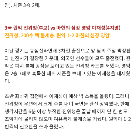
암). 시즌 3승 2패.
3국 원익 진위청(후보) vs 마한의 심장 영암 이재성(4지명)
진위청, 200수 백 불계승. 원익 1-2 마한의 심장 영암
이날 경기는 농심신라면배 3차전 출전으로 양 팀의 주장 박정환
과 신진서가 결장한 가운데, 외국인 선수들이 모두 출전했다. 원
익은 피셔 룰에 강점을 보이고 있는 진위청 카드를 꺼냈다. 영암
은 2승 7패로 혹독한 데뷔 시즌을 보내고 있는 이재성을 내세웠
다.
초반 좌하귀 접전에서 이재성이 예상 밖 소득을 올렸다. 그러나
진위청이 우변에서 크게 수를 내며 국면을 완전 장악했다. 한때
생각시간을 6분 이상 누적한 진위청은 끝날 때까지 단 한 번도
초읽기에 몰리지 않으며 여유롭게 불계승을 거뒀다. 원익이 1-2
반격의 신호탄을 쏘아 올렸다.