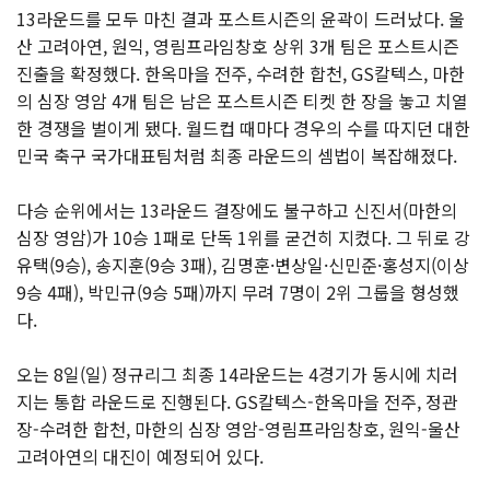
13라운드를 모두 마친 결과 포스트시즌의 윤곽이 드러났다. 울
산 고려아연, 원익, 영림프라임창호 상위 3개 팀은 포스트시즌
진출을 확정했다. 한옥마을 전주, 수려한 합천, GS칼텍스, 마한
의 심장 영암 4개 팀은 남은 포스트시즌 티켓 한 장을 놓고 치열
한 경쟁을 벌이게 됐다. 월드컵 때마다 경우의 수를 따지던 대한
민국 축구 국가대표팀처럼 최종 라운드의 셈법이 복잡해졌다.
다승 순위에서는 13라운드 결장에도 불구하고 신진서(마한의
심장 영암)가 10승 1패로 단독 1위를 굳건히 지켰다. 그 뒤로 강
유택(9승), 송지훈(9승 3패), 김명훈·변상일·신민준·홍성지(이상
9승 4패), 박민규(9승 5패)까지 무려 7명이 2위 그룹을 형성했
다.
오는 8일(일) 정규리그 최종 14라운드는 4경기가 동시에 치러
지는 통합 라운드로 진행된다. GS칼텍스-한옥마을 전주, 정관
장-수려한 합천, 마한의 심장 영암-영림프라임창호, 원익-울산
고려아연의 대진이 예정되어 있다.