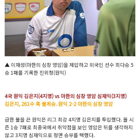
▲ 이재성(마한의 심장 영암)을 제압하고 외국인 선수 최다승 5
승 1패를 기록한 진위청(원익)
4국 원익 김은지(4지명) vs 마한의 심장 영암 심재익(3지명)
김은지, 261수 흑 불계승. 원익 2-2 마한의 심장 영암
급한 불을 끈 원익은 리그 최강 4지명 김은지를 투입했다. 올 시
즌 1승 7패로 최종국에서 취약점을 보인 영암은 뒤를 생각하지
않고 3지명 심재익으로 정면 승부를 택했다.