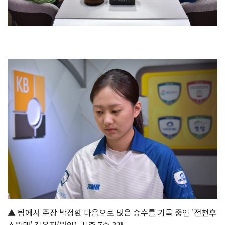
▲ 팀에서 주장 박정환 다음으로 많은 승수를 기록 중인 '전천후
스윙맨' 김은지(원익). 시즌 7승 3패.