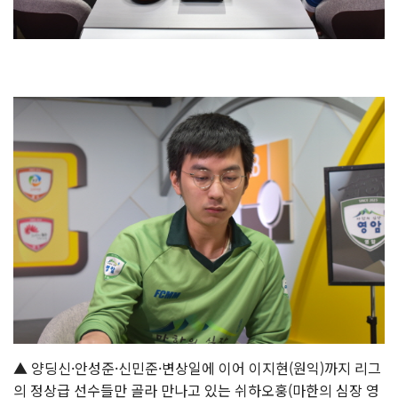
▲ 양딩신·안성준·신민준·변상일에 이어 이지현(원익)까지 리그
의 정상급 선수들만 골라 만나고 있는 쉬하오훙(마한의 심장 영