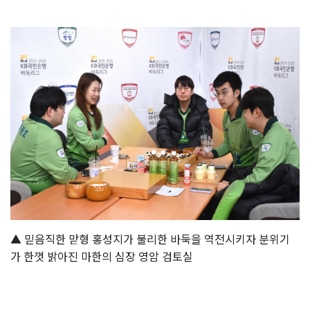
▲ 믿음직한 맏형 홍성지가 불리한 바둑을 역전시키자 분위기
가 한껏 밝아진 마한의 심장 영암 검토실