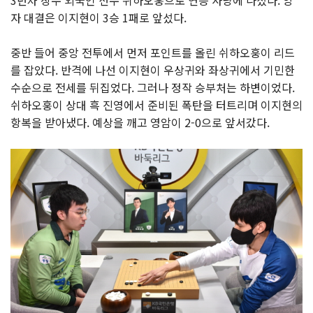
3년차 장수 외국인 선수 쉬하오훙으로 연승 사냥에 나섰다. 양
자 대결은 이지현이 3승 1패로 앞섰다.
중반 들어 중앙 전투에서 먼저 포인트를 올린 쉬하오훙이 리드
를 잡았다. 반격에 나선 이지현이 우상귀와 좌상귀에서 기민한
수순으로 전세를 뒤집었다. 그러나 정작 승부처는 하변이었다.
쉬하오훙이 상대 흑 진영에서 준비된 폭탄을 터트리며 이지현의
항복을 받아냈다. 예상을 깨고 영암이 2-0으로 앞서갔다.