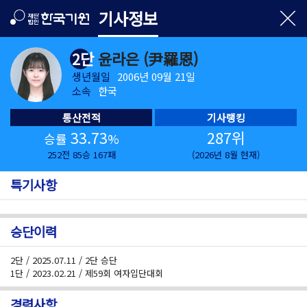
기사정보
2단
윤라은 (尹羅恩)
생년월일
2006년 09월 21일
소속
한국
통산전적
기사랭킹
33.73
287위
승률
%
252전 85승 167패
(2026년 8월 현재)
특기사항
승단이력
2단 / 2025.07.11 / 2단 승단
1단 / 2023.02.21 / 제59회 여자입단대회
경력사항