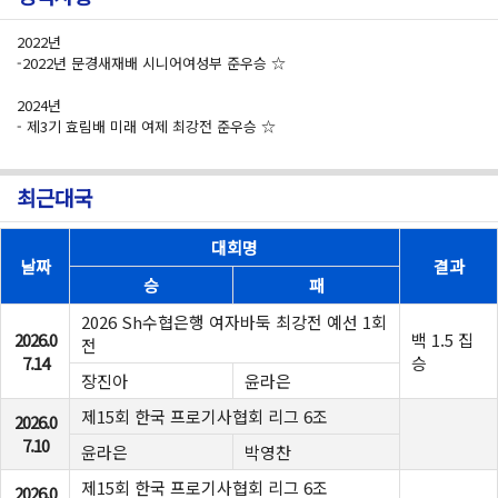
2022년
-2022년 문경새재배 시니어여성부 준우승 ☆
2024년
- 제3기 효림배 미래 여제 최강전 준우승 ☆
최근대국
대회명
날짜
결과
승
패
2026 Sh수협은행 여자바둑 최강전 예선 1회
2026.0
백 1.5 집
전
7.14
승
장진아
윤라은
제15회 한국 프로기사협회 리그 6조
2026.0
7.10
윤라은
박영찬
제15회 한국 프로기사협회 리그 6조
2026.0