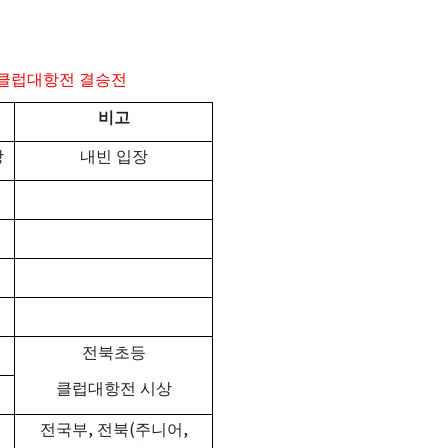
클럽대항전 결승전
비고
장
내빈 입장
전북초등
클럽대항전 시상
,
(
,
전국부
전북
주니어