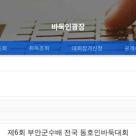
바둑인광장
조회
취득조회
대회참가신청
공개
6
제
회 부안군수배 전국 동호인바둑대회