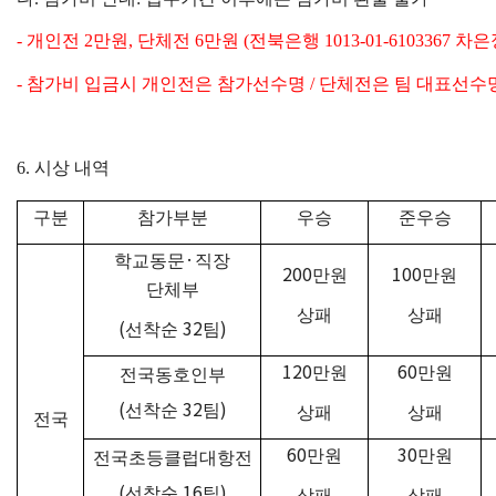
-
개인전
2
만원
,
단체전
6
만원
(
전북은행
1013-01-6103367
차은
-
참가비 입금시 개인전은 참가선수명
/
단체전은 팀 대표선수
6.
시상 내역
구분
참가부분
우승
준우승
·
학교동문
직장
200
100
만원
만원
단체부
상패
상패
(
32
)
선착순
팀
120
60
만원
만원
전국동호인부
(
32
)
선착순
팀
상패
상패
전국
60
30
만원
만원
전국초등클럽대항전
(
16
)
선착순
팀
상패
상패