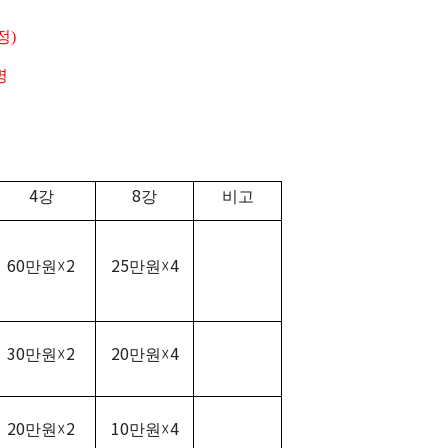
정
)
명
4
8
강
강
비고
60
2
25
4
만원
☓
만원
☓
30
2
20
4
만원
☓
만원
☓
20
2
10
4
만원
☓
만원
☓