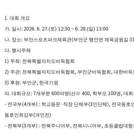
1.
대회 개요
.
: 2026. 6. 27.(
) 12:30 ~ 6. 28.(
) 13:00
가
일시
토
일
.
:
(
3
나
장소
부안스포츠파크체육관
부안군 행안면 체육공원길
.
다
행사주체
1)
:
주최
전북특별자치도바둑협회
2)
:
,
,
주관
전북특별자치도바둑협회
부안군바둑협회
대한바둑
3)
:
,
후원
부안군
한국기원
.
: 7
600
(
400,
100
,
라
대회규모
개부분
여명
선수
학부모
명
대회
-
(4
) :
·
(3
),
전국부
개부
학교동문
직장 단체부
인단체
전국
동호
(
)
동호인최강부
개인전
-
(3
) :
,
,
전북부
개부
전북주니어부
전북시니어부
초등클럽대항