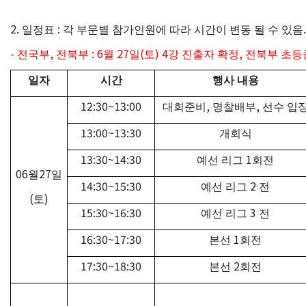
2.
:
.
일정표
각 부문별 참가인원에 따라 시간이 변동 될 수 있음
-
,
: 6
27
(
) 4
,
전국부
전북부
월
일
토
강 진출자 확정
전북부 초등
일자
시간
행사 내용
12:30~13:00
,
,
대회준비
명찰배부
선수 입
13:00~13:30
개회식
13:30~14:30
1
예선 리그
회전
06
27
월
일
14:30~15:30
2
예선 리그
전
(
)
토
15:30~16:30
3
예선 리그
전
16:30~17:30
1
본선
회전
17:30~18:30
2
본선
회전