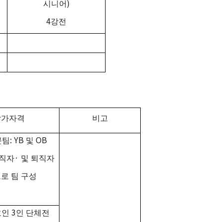
)
시니어
4
강전
참가자격
비고
: YB
OB
문팀
및
·
직자
및 퇴직자
로 팀 구성
3
호인
인 단체전