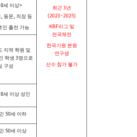
18
>
세 이상
3
최근
년
(2023~2025)
,
,
역
동문
직장 등
KBF
리그 및
호인 출전 가능
전국체전
한국기원 본원
도 지역 학원 및
연구생
3
인 학생
명으로
선수 참가 불가
팀 구성
18
세 이상 성인
50
민
세 이하
50
민
세 이상