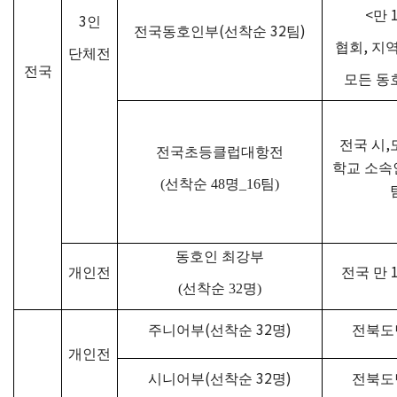
<
만
3
인
(
32
)
전국동호인부
선착순
팀
,
협회
지
단체전
전국
모든 동
,
전국 시
전국초등클럽대항전
학교 소속
(
선착순
48
명
_16
팀
)
동호인 최강부
개인전
전국 만
(
선착순
32
명
)
(
32
)
주니어부
선착순
명
전북도
개인전
(
32
)
시니어부
선착순
명
전북도