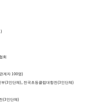
1)
협회
100
)
관계자
명
(3
),
(3
)
인부
인단체
전국초등클럽대항전
인단체
(3
)
전
인단체