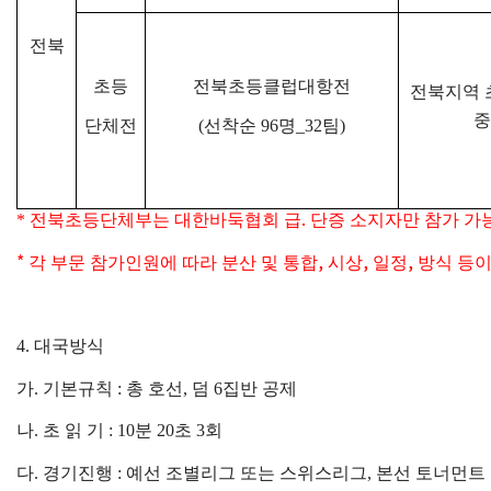
전북
초등
전북초등클럽대항전
전북지역 
중
단체전
(
선착순
96
명
_32
팀
)
.
*
전북초등단체부는 대한바둑협회 급
단증 소지자만 참가 가
*
,
,
,
각 부문 참가인원에 따라 분산 및 통합
시상
일정
방식 등이
4.
대국방식
가
.
기본규칙
:
총 호선
,
덤
6
집반 공제
나
.
초 읽 기
: 10
분
20
초
3
회
다
.
경기진행
:
예선 조별리그 또는 스위스리그
,
본선 토너먼트