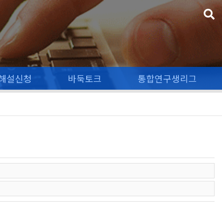
해설신청
바둑토크
통합연구생리그