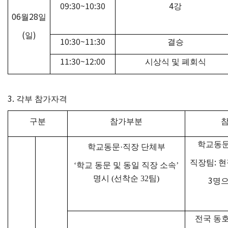
09:30~10:30
4
강
06
28
월
일
(
)
일
10:30~11:30
결승
11:30~12:00
시상식 및 폐회식
3.
각부 참가자격
구분
참가부분
학교동
학교동문
·
직장 단체부
:
직장팀
현
‘
학교 동문 및 동일 직장 소속
’
명시
(
선착순
32
팀
)
3
명으
전국 동