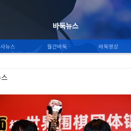
바둑뉴스
론사뉴스
월간바둑
바둑영상
뉴스