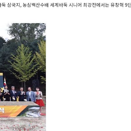
 바둑 삼국지, 농심백산수배 세계바둑 시니어 최강전에서는 유창혁 9