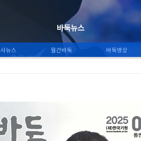
바둑뉴스
론사뉴스
월간바둑
바둑영상