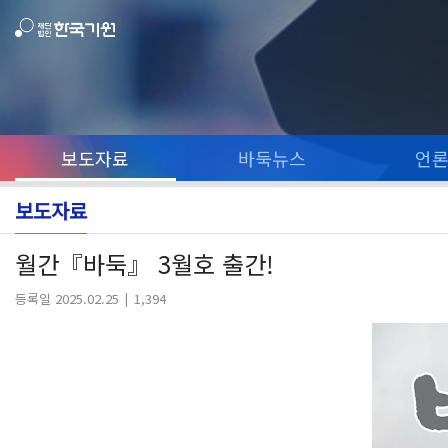
보도자료
바둑뉴스
언
보도자료
월간『바둑』 3월호 출간!
등록일 2025.02.25
1,394