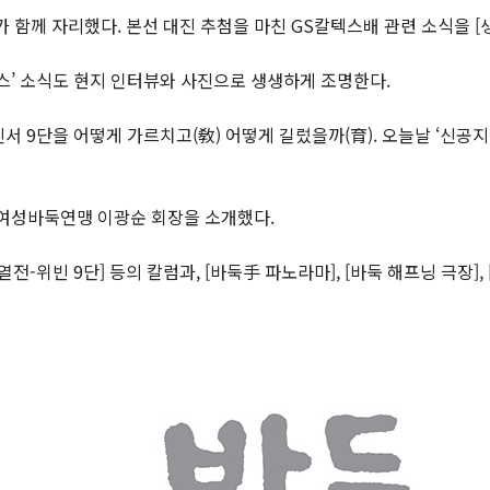
 함께 자리했다. 본선 대진 추첨을 마친 GS칼텍스배 관련 소식을 [
레스’ 소식도 현지 인터뷰와 사진으로 생생하게 조명한다.
진서 9단을 어떻게 가르치고(敎) 어떻게 길렀을까(育). 오늘날 ‘신공
국여성바둑연맹 이광순 회장을 소개했다.
전-위빈 9단] 등의 칼럼과, [바둑手 파노라마], [바둑 해프닝 극장],