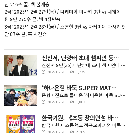
단 256수 끝, 백 불계승
2국: 2025년 2월 27일(목) / 다케미야 마사키 9단 vs 녜웨이
핑 9단 275수 끝, 백 4집반승
3국: 2025년 2월 28일(금) / 조훈현 9단 vs 다케미야 마사키 9
단 87수 끝, 흑 시간승
신진서, 난양배 초대 챔피언 등극...메이저 8회 우승 달성
신진서 9단(25)이 난양배 초대 챔피언에 등극하며 메이저 세계대회 8회 우승을 달성했다.
2025.02.28
3,775
‘하나은행 바둑 SUPER MATCH’ 본선 대진 세팅 완료
종합기전으로 돌아온 ‘하나은행 바둑 SUPER MATCH’의 본선 대진 세팅이 완료됐다.
2025.02.28
3,004
한국기원, 《초등 창의인성 바둑 교과서》3-4권 출간
한국기원이 초등학교 정규교과과정 바둑 수업을 위해 제작한 바둑 교과서, 《초등 창의인성 바둑교과서》 시리즈의 3-4권(초급·중급편)이 휴먼큐브에서 출간됐다.
2025.02.28
2,285