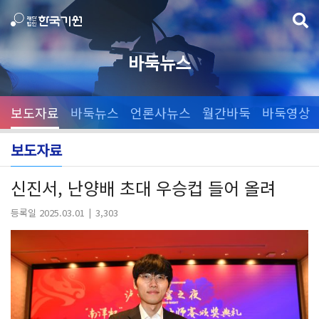
바둑뉴스
보도자료
바둑뉴스
언론사뉴스
월간바둑
바둑영상
보도자료
신진서, 난양배 초대 우승컵 들어 올려
등록일 2025.03.01
3,303