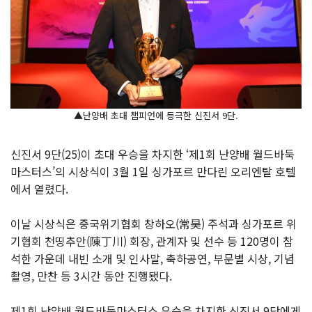
▲난양배 초대 챔피언에 등극한 신진서 9단.
신진서 9단(25)이 초대 우승을 차지한 ‘제1회 난양배 월드바둑
마스터스’의 시상식이 3월 1일 싱가포르 만다린 오리엔탈 호텔
에서 열렸다.
이날 시상식은 중국위기협회 창하오(常昊) 주석과 싱가포르 위
기협회 천띵추안(陳丁川) 회장, 관계자 및 선수 등 120명이 참
석한 가운데 내빈 소개 및 인사말, 축하공연, 부문별 시상, 기념
촬영, 만찬 등 3시간 동안 진행됐다.
제1회 난양배 월드바둑마스터스 우승을 차지한 신진서 9단에게