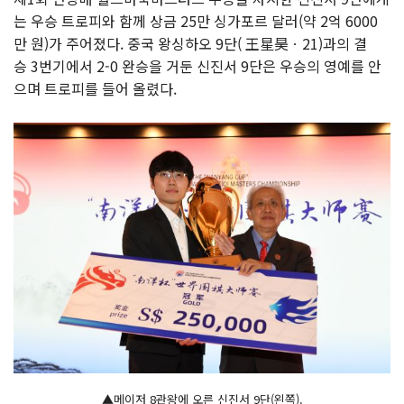
는 우승 트로피와 함께 상금 25만 싱가포르 달러(약 2억 6000
만 원)가 주어졌다. 중국 왕싱하오 9단( 王星昊ㆍ21)과의 결
승 3번기에서 2-0 완승을 거둔 신진서 9단은 우승의 영예를 안
으며 트로피를 들어 올렸다.
▲메이저 8관왕에 오른 신진서 9단(왼쪽).