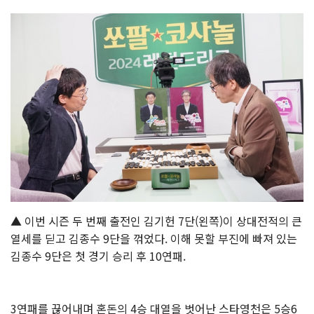
▲ 이번 시즌 두 번째 출전인 김기헌 7단(왼쪽)이 상대전적의 큰
열세를 딛고 김종수 9단을 꺾었다. 이해 못할 부진에 빠져 있는
김종수 9단은 첫 경기 승리 후 10연패.
3연패를 끊어내며 혼돈의 4승 대열을 벗어난 스타영천은 5승6