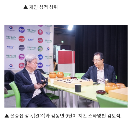
▲ 개인 성적 상위
▲ 윤종섭 감독(왼쪽)과 김동면 9단이 지킨 스타영천 검토석.