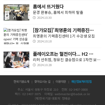
홈에서 뜨거웠다
문경 완봉승, 홈에서 최하위 탈출
2024.10.30
[참가모집]'최명훈의 기력증진센터' open! 기력 상승을 원하시는 분, 신청해주세요!
최명훈의 기력증진센터 1기 수강생 모집
2024.10.18
플레이오프는 혈전이다... H2 DREAM 삼척 먼저 웃어
리허 선취점, 정유진 결승점으로 1차전 보령 머드에 선승
2024.10.28
한국기원소개
찾아오시는 길
이용약관
개인정보처리방침
주소: 서울시 성동구 마장로 210
전화: 02-3407-3800
팩스: 02-3407-3875
이메일: webmaster@baduk.or.kr
(재)한국기원 대표자: 정태순