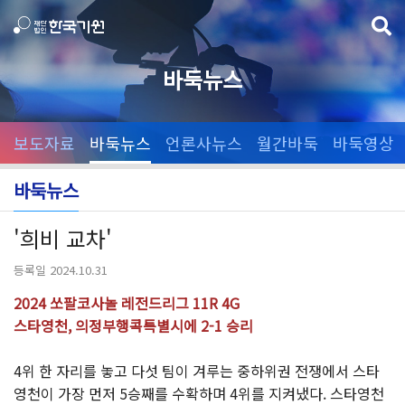
바둑뉴스
보도자료
바둑뉴스
언론사뉴스
월간바둑
바둑영상
바둑뉴스
'희비 교차'
등록일 2024.10.31
2024 쏘팔코사놀 레전드리그 11R 4G
스타영천, 의정부행콕특별시에 2-1 승리
4위 한 자리를 놓고 다섯 팀이 겨루는 중하위권 전쟁에서 스타
영천이 가장 먼저 5승째를 수확하며 4위를 지켜냈다. 스타영천