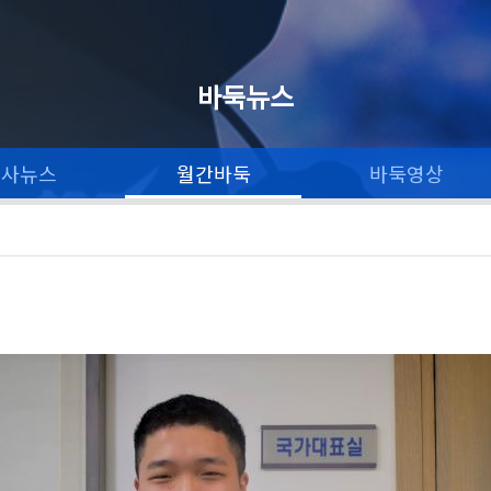
바둑뉴스
론사뉴스
월간바둑
바둑영상