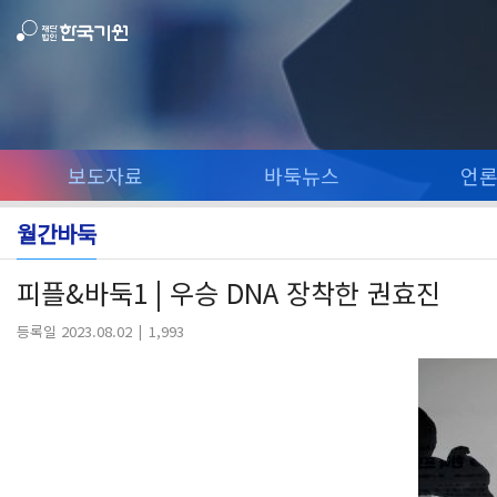
보도자료
바둑뉴스
언
월간바둑
피플&바둑1 | 우승 DNA 장착한 권효진
등록일 2023.08.02
1,993