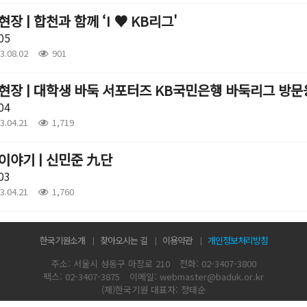
장 | 합천과 함께 ‘I ♥ KB리그'
05
3.08.02
901
현장 | 대학생 바둑 서포터즈 KB국민은행 바둑리그 방문
04
3.04.21
1,719
이야기 | 신민준 九단
03
3.04.21
1,760
한국기원소개
찾아오시는 길
이용약관
개인정보처리방침
주소: 서울시 성동구 마장로 210
전화: 02-3407-3800
팩스: 02-3407-3875
이메일: webmaster@baduk.or.kr
(재)한국기원 대표자: 정태순