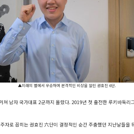
▲미래의 별에서 우승하며 본격적인 비상을 알린 권효진 6단.
거쳐 남자 국가대표 2군까지 올랐다. 2019년 첫 출전한 루키바둑리그
대 주자로 꼽히는 권효진 六단이 결정적인 순간 주춤했던 지난날들을 뒤