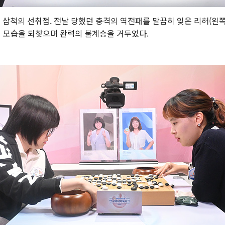
AM 삼척의 선취점. 전날 당했던 충격의 역전패를 말끔히 잊은 리허(왼
의 모습을 되찾으며 완력의 불계승을 거두었다.