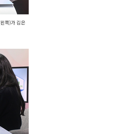
(왼쪽)가 김은