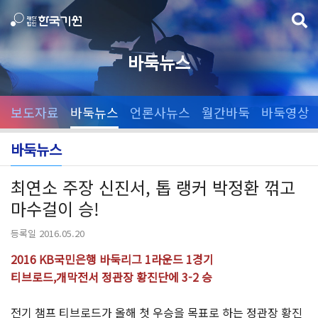
바둑뉴스
보도자료
바둑뉴스
언론사뉴스
월간바둑
바둑영상
바둑뉴스
최연소 주장 신진서, 톱 랭커 박정환 꺾고
마수걸이 승!
등록일 2016.05.20
2016 KB국민은행 바둑리그 1라운드 1경기
티브로드,개막전서 정관장 황진단에 3-2 승
전기 챔프 티브로드가 올해 첫 우승을 목표로 하는 정관장 황진