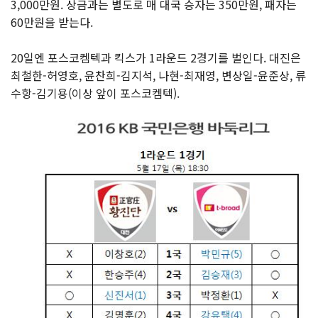
3,000만원. 상금과는 별도로 매 대국 승자는 350만원, 패자는
60만원을 받는다.
20일엔 포스코켐텍과 킥스가 1라운드 2경기를 벌인다. 대진은
최철한-허영호, 윤찬희-김지석, 나현-최재영, 변상일-윤준상, 류
수항-김기용(이상 앞이 포스코켐텍).