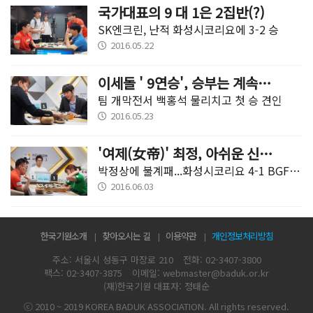
국가대표의 9 대 1은 2집반(?)
SK엔크린, 난적 화성시코리요에 3-2 승
2016.05.22
이세돌 ' 9연승', 승부는 계속된다!
팀 개막전서 백홍석 물리치고 첫 승 견인
2016.05.23
'여제(女帝)' 최정, 아쉬운 신고식
박정상에 불계패...화성시코리요 4-1 BGF리테일CU
2016.06.03
한국기원소개
찾아오시는 길
이용약관
개인정보처리방침
주소: 서울시 성동구 마장로 210
전화: 02-3407-3800
팩스: 02-3407-3875
이메일: webmaster@baduk.or.kr
(재)한국기원 대표자: 정태순
ⓒ 2010 ~ 2019 KOREA BADUK ASSOCIATION. All rights reserved.