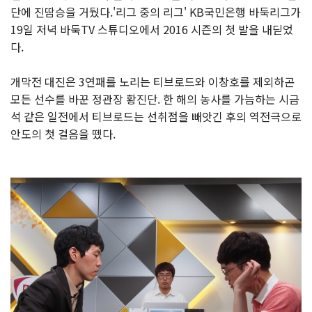
단에 진땀승을 거뒀다.'리그 중의 리그' KB국민은행 바둑리그가
19일 저녁 바둑TV 스튜디오에서 2016 시즌의 첫 발을 내딛었
다.
개막전 대진은 3연패를 노리는 티브로드와 이창호를 제외하곤
모든 선수를 바꾼 정관장 황진단. 한 해의 농사를 가늠하는 시금
석 같은 일전에서 티브로드는 선취점을 빼앗긴 후의 역전극으로
안도의 첫 걸음을 뗐다.