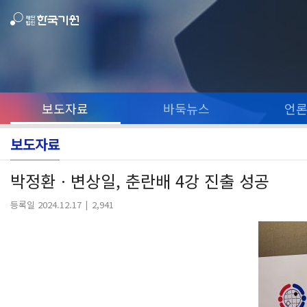
보도자료
바둑뉴스
언
보도자료
박정환ㆍ변상일, 춘란배 4강 진출 성공
등록일 2024.12.17
2,941