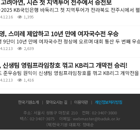
 고려아연, 시즌 첫 지역투어 전주에서 승전보
4-2025 KB국민은행 바둑리그 첫 지역투어가 전라북도 전주시에서 
4.12.16
1,395
영, 스미레 제압하고 10년 만에 여자국수전 우승
 9단이 10년 만에 여자국수전 정상에 오르며 대회 통산 두 번째 우
4.12.13
2,639
, 신생팀 영림프라임창호 꺾고 KB리그 개막전 승리!
 준우승팀 원익이 신생팀 영림프라임창호를 꺾고 KB리그 개막전을
4.12.13
1,416
한국기원소개
찾아오시는 길
이용약관
개인정보처리방침
주소: 서울시 성동구 마장로 210
전화: 02-3407-3800
팩스: 02-3407-3875
이메일: webmaster@baduk.or.kr
(재)한국기원 대표자: 정태순
ⓒ 2010 ~ 2019 KOREA BADUK ASSOCIATION. All rights reserved.