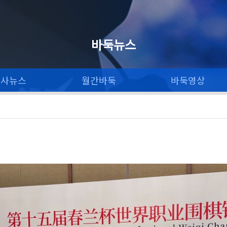
바둑뉴스
론사뉴스
월간바둑
바둑영상