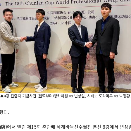
▲4강 진출자 기념사진 (왼쪽부터)양카이원 vs 변상일, 시바노 도라마루 vs 박정환.
했다.
에서 열린 제15회 춘란배 세계바둑선수권전 본선 8강에서 변상일 9