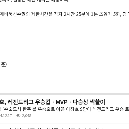
선수권의 제한시간은 각자 2시간 25분에 1분 초읽기 5회, 덤 7집 
준)
호, 레전드리그 우승컵ㆍMVPㆍ다승상 싹쓸이
 ‘수소도시 완주’를 우승으로 이끈 이창호 9단이 레전드리그 우승 
4.12.17
2,048