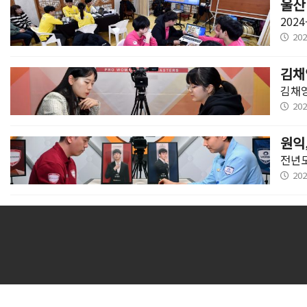
울산
202
202
김채
김채영
202
원익
전년도
202