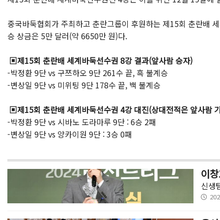
중국바둑협회가 주최하고 춘란그룹이 후원하는 제15회 춘란배 세계바둑
승 상금은 5만 달러(약 6650만 원)다.
▣제15회 춘란배 세계바둑선수권 8강 결과(앞사람 승자)
-박정환 9단 vs 구쯔하오 9단 261수 끝, 흑 불계승
-변상일 9단 vs 미위팅 9단 178수 끝, 백 불계승
▣제15회 춘란배 세계바둑선수권 4강 대진(상대전적은 앞사람 기
-박정환 9단 vs 시바노 도라마루 9단 : 6승 2패
-변상일 9단 vs 양카이원 9단 : 3승 0패
이창
신생팀
202