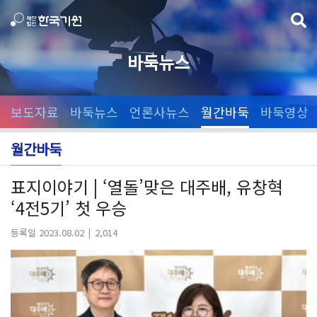
바둑뉴스
보도자료
바둑뉴스
언론사뉴스
월간바둑
바둑영상
월간바둑
표지이야기 | ‘열돌’맞은 대주배, 유창혁
‘4전5기’ 첫 우승
등록일 2023.08.02
2,014