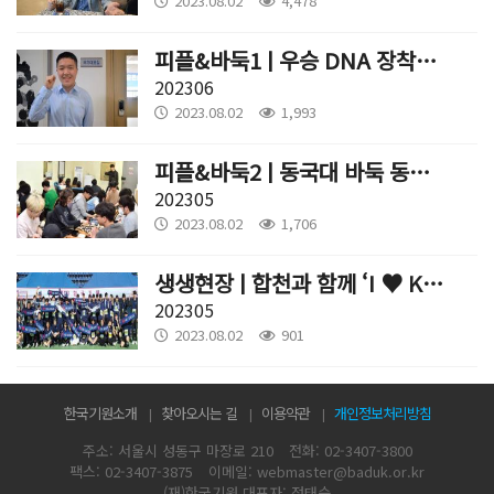
2023.08.02
4,478
피플&바둑1 | 우승 DNA 장착한 권효진
202306
2023.08.02
1,993
피플&바둑2 | 동국대 바둑 동아리 ‘핫하다 핫해!’
202305
2023.08.02
1,706
생생현장 | 합천과 함께 ‘I ♥ KB리그'
202305
2023.08.02
901
한국기원소개
찾아오시는 길
이용약관
개인정보처리방침
주소: 서울시 성동구 마장로 210
전화: 02-3407-3800
팩스: 02-3407-3875
이메일: webmaster@baduk.or.kr
(재)한국기원 대표자: 정태순