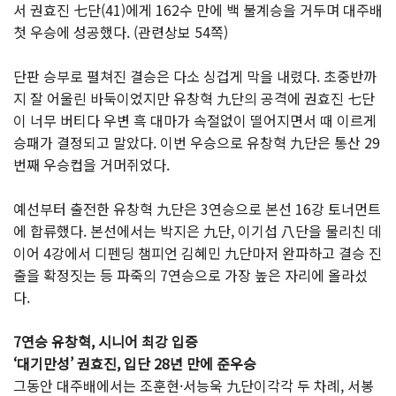
서 권효진 七단(41)에게 162수 만에 백 불계승을 거두며 대주배
첫 우승에 성공했다. (관련상보 54쪽)
단판 승부로 펼쳐진 결승은 다소 싱겁게 막을 내렸다. 초중반까
지 잘 어울린 바둑이었지만 유창혁 九단의 공격에 권효진 七단
이 너무 버티다 우변 흑 대마가 속절없이 떨어지면서 때 이르게
승패가 결정되고 말았다. 이번 우승으로 유창혁 九단은 통산 29
번째 우승컵을 거머쥐었다.
예선부터 출전한 유창혁 九단은 3연승으로 본선 16강 토너먼트
에 합류했다. 본선에서는 박지은 九단, 이기섭 八단을 물리친 데
이어 4강에서 디펜딩 챔피언 김혜민 九단마저 완파하고 결승 진
출을 확정짓는 등 파죽의 7연승으로 가장 높은 자리에 올라섰
다.
7연승 유창혁, 시니어 최강 입증
‘대기만성’ 권효진, 입단 28년 만에 준우승
그동안 대주배에서는 조훈현·서능욱 九단이각각 두 차례, 서봉