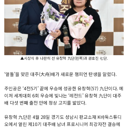
▲시상식 후 나란히 선 유창혁 九단(왼쪽)과 권효진 七단.
‘열돌’을 맞은 대주(大舟)배가 새로운 챔피언 탄생을 알렸다.
주인공은 ‘4전5기’ 끝에 우승에 성공한 유창혁(57) 九단이다. 메
이저 세계대회 6회 우승에 빛나는 ‘레전드’ 유창혁 九단이 대주
배 다섯 번째 출전 만에 정상 고지를 밟았다.
유창혁 九단은 4월 28일 경기도 성남시 판교소재 K바둑스튜디
오에서 열린 제10기 대주배 남녀 프로시니어 최강자전 결승에