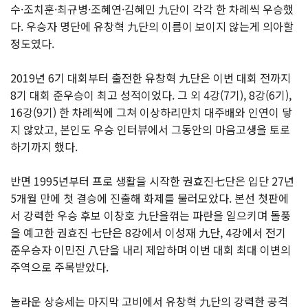
수·조치훈·최규병·조혜연·김혜민 九단이 각각 한 차례씩 우승했
다. 우승자 명단에 유창혁 九단의 이름이 보이지 않는게 의아할
정도였다.
2019년 6기 대회부터 출전한 유창혁 九단은 이번 대회 전까지
8기 대회 준우승이 최고 성적이었다. 그 외 4강(7기), 8강(6기),
16강(9기) 한 차례씩에 그쳐 이상하리만치 대주배와 인연이 닿
지 않았고, 본인도 우승 인터뷰에서 그동안의 마음고생을 토로
하기까지 했다.
반면 1995년부터 프로 생활을 시작한 권효진七단은 입단 27년
5개월 만에 첫 결승에 진출해 화제를 불러모았다. 본선 첫판에
서 강력한 우승 후보 이창호 九단을꺾는 파란을 일으키며 돌풍
을 예고한 권효진 七단은 8강에서 이성재 九단, 4강에서 전기
준우승자 이민진 八단을 내리 제압하며 이번 대회 최대 이변의
주역으로 주목받았다.
놀라운 상승세는 마지막 고비에서 유창혁 九단의 강력한 공격