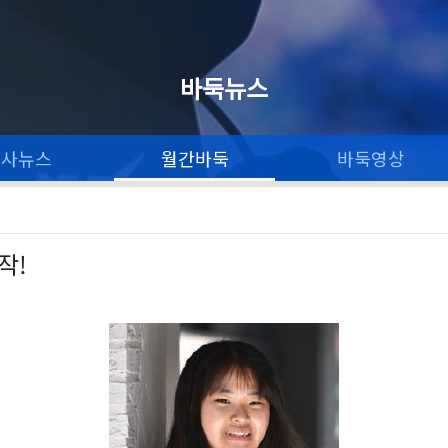
바둑뉴스
론사뉴스
월간바둑
바둑영상
작!