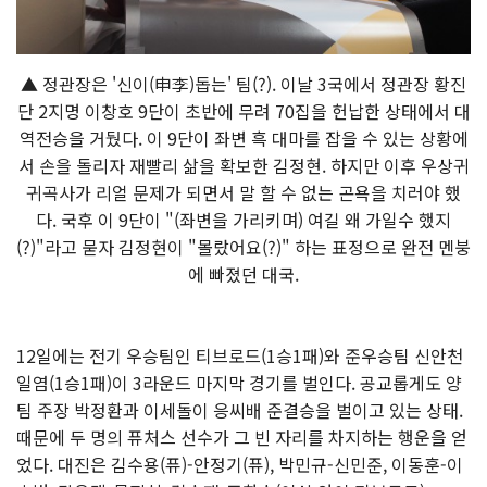
▲ 정관장은 '신이(申李)돕는' 팀(?). 이날 3국에서 정관장 황진
단 2지명 이창호 9단이 초반에 무려 70집을 헌납한 상태에서 대
역전승을 거뒀다. 이 9단이 좌변 흑 대마를 잡을 수 있는 상황에
서 손을 돌리자 재빨리 삶을 확보한 김정현. 하지만 이후 우상귀
귀곡사가 리얼 문제가 되면서 말 할 수 없는 곤욕을 치러야 했
다. 국후 이 9단이 "(좌변을 가리키며) 여길 왜 가일수 했지
(?)"라고 묻자 김정현이 "몰랐어요(?)" 하는 표정으로 완전 멘붕
에 빠졌던 대국.
12일에는 전기 우승팀인 티브로드(1승1패)와 준우승팀 신안천
일염(1승1패)이 3라운드 마지막 경기를 벌인다. 공교롭게도 양
팀 주장 박정환과 이세돌이 응씨배 준결승을 벌이고 있는 상태.
때문에 두 명의 퓨처스 선수가 그 빈 자리를 차지하는 행운을 얻
었다. 대진은 김수용(퓨)-안정기(퓨), 박민규-신민준, 이동훈-이