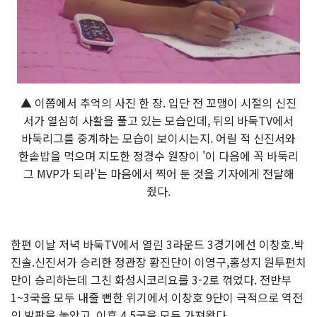
▲ 이쯤에서 추억의 사진 한 장. 입단 전 꼬맹이 시절의 신진
서가 열심히 사활을 풀고 있는 모습인데, 뒤의 바둑TV에서
바둑리그를 중계하는 모습이 보이시는지. 어릴 적 신진서와
한솥밥을 먹으며 지도한 정경수 원장이 '이 다음에 꼭 바둑리
그 MVP가 되라'는 마음에서 찍어 둔 것을 기자에게 전달해
줬다.
한편 이날 저녁 바둑TV에서 열린 3라운드 3경기에선 이창호.박
진솔.신진서가 승리한 정관장 황진단이 이영구,홍성지 원투펀치
만이 승리하는데 그친 화성시코리요를 3-2로 꺾었다. 전반부
1~3국을 모두 내줄 뻔한 위기에서 이창호 9단이 극적으로 역전
의 발판을 놓았고, 이후 4,5국을 모두 가져왔다.