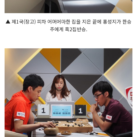
▲ 제1국(장고) 피차 어머어마한 집을 지은 끝에 홍성지가 한승
주에게 흑2집반승.