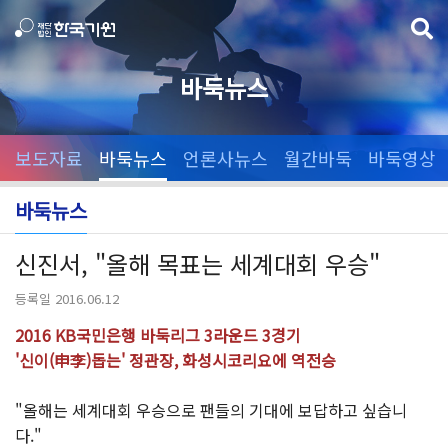
바둑뉴스
보도자료
바둑뉴스
언론사뉴스
월간바둑
바둑영상
바둑뉴스
신진서, "올해 목표는 세계대회 우승"
등록일 2016.06.12
2016 KB국민은행 바둑리그 3라운드 3경기
'신이(申李)돕는' 정관장, 화성시코리요에 역전승
"올해는 세계대회 우승으로 팬들의 기대에 보답하고 싶습니
다."