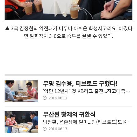
▲ 3국 김정현의 역전패가 너무나 아쉬운 화성시코리요. 이겼다
면 일찌감치 3-0으로 승부를 끝낼 수 있었다.
무명 김수용, 티브로드 구했다!
'입단 12년차' 첫 KB리그 출전...장고대국서 결승점 수훈
2016.06.13
무산된 황제의 귀환식
박정환, 윤준상에 덜미...팀(티브로드)도 Kixx에 패배
2016.06.17