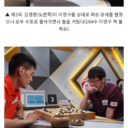
▲ 제2국. 김명훈(오른쪽)이 이영구를 상대로 파상 공세를 펼쳤
으나 모두 수포로 돌아가면서 돌을 거뒀다(164수 이영구 백 불
계승).